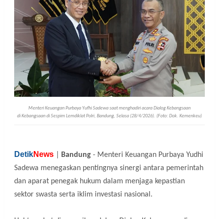
Menteri Keuangan Purbaya Yufhi Sadewa saat menghadiri acara Dialog Kebangsaan
di
Kebangsaan di Sespim Lemdiklat Polri, Bandung, Selasa (28/4/2026). (Foto: Dok. Kemenkeu)
Detik
News
|
Bandung
- Menteri Keuangan Purbaya Yudhi
Sadewa menegaskan pentingnya sinergi antara pemerintah
dan aparat penegak hukum dalam menjaga kepastian
sektor swasta serta iklim investasi nasional.