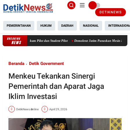
DETIKNEWS
PEMERINTAHAN
HUKUM
DAERAH
NASIONAL
INTERNASION
BREAKING
Rieke Diah Pitaloka Dorong Kejelasan Tanggung Jawab Hukum Pilot dan St
NEWS
Beranda
Detik Government
Menkeu Tekankan Sinergi
Pemerintah dan Aparat Jaga
Iklim Investasi
DetikNews.🌐nline
April 29, 2026