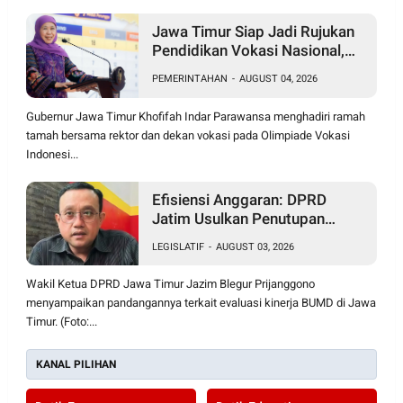
Jawa Timur Siap Jadi Rujukan
Pendidikan Vokasi Nasional,
Khofifah Bidik Daya Saing
PEMERINTAHAN
-
AUGUST 04, 2026
Global
Gubernur Jawa Timur Khofifah Indar Parawansa menghadiri ramah
tamah bersama rektor dan dekan vokasi pada Olimpiade Vokasi
Indonesi...
Efisiensi Anggaran: DPRD
Jatim Usulkan Penutupan
BUMD Tak Produktif
LEGISLATIF
-
AUGUST 03, 2026
Berkontribusi pada PAD
Wakil Ketua DPRD Jawa Timur Jazim Blegur Prijanggono
menyampaikan pandangannya terkait evaluasi kinerja BUMD di Jawa
Timur. (Foto:...
KANAL PILIHAN