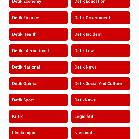
Detik Economy
Detik Education
Detik Finance
Detik Government
Detik Health
Detik Incident
Detik International
Detik Law
Detik National
Detik News
Detik Opinion
Detik Social And Culture
Detik Sport
DetikNews
Kritik
Legislatif
Lingkungan
Nasional