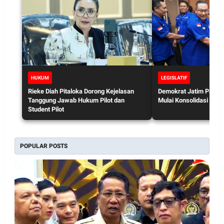
HUKUM
LEGISLATIF
Rieke Diah Pitaloka Dorong Kejelasan
Demokrat Jatim Panask
Tanggung Jawab Hukum Pilot dan
Mulai Konsolidasi Hada
Student Pilot
POPULAR POSTS