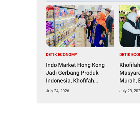
DETIK ECONOMY
DETIK EC
Indo Market Hong Kong
Khofifah
Jadi Gerbang Produk
Masyara
Indonesia, Khofifah
Murah, 
Perkuat Ekspansi UMKM
UMKM d
July 24, 2026
July 23, 20
Jatim ke Pasar Global
Bantua