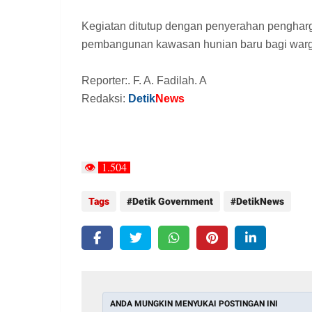
Kegiatan ditutup dengan penyerahan penghar
pembangunan kawasan hunian baru bagi war
Reporter:. F. A. Fadilah. A
Redaksi
:
Detik
News
1.504
👁
Tags
Detik Government
DetikNews
ANDA MUNGKIN MENYUKAI POSTINGAN INI