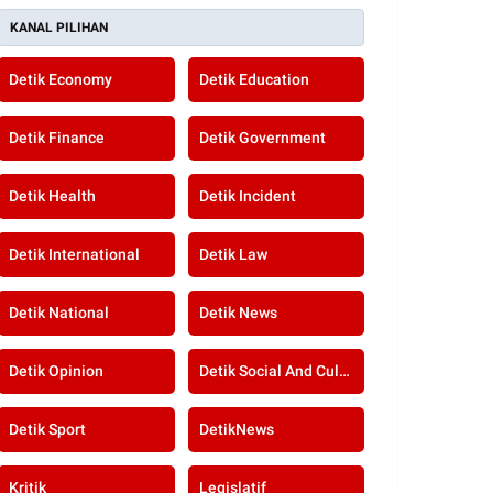
KANAL PILIHAN
Detik Economy
Detik Education
Detik Finance
Detik Government
Detik Health
Detik Incident
Detik International
Detik Law
Detik National
Detik News
Detik Opinion
Detik Social And Culture
Detik Sport
DetikNews
Kritik
Legislatif