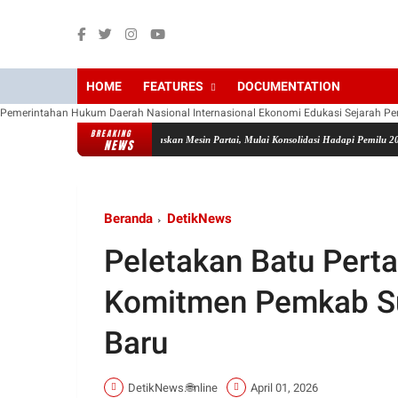
HOME
FEATURES
DOCUMENTATION
Pemerintahan
Hukum
Daerah
Nasional
Internasional
Ekonomi
Edukasi
Sejarah
Pe
BREAKING
Demokrat Jatim Panaskan Mesin Partai, Mulai Konsolidasi Hadapi Pemilu 2029
Ja
NEWS
Beranda
DetikNews
Peletakan Batu Per
Komitmen Pemkab S
Baru
DetikNews.🌐nline
April 01, 2026