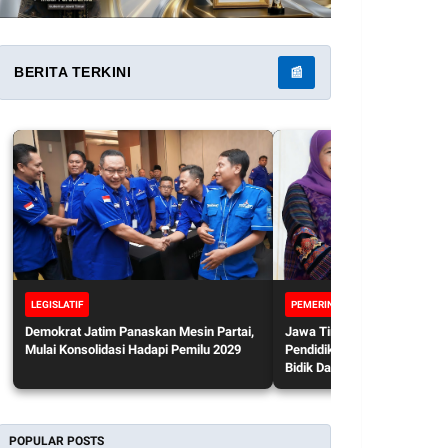
BERITA TERKINI
📰
LEGISLATIF
PEMERINTAHAN
Demokrat Jatim Panaskan Mesin Partai,
Jawa Timur Siap Jadi Rujuk
Mulai Konsolidasi Hadapi Pemilu 2029
Pendidikan Vokasi Nasional,
Bidik Daya Saing Global
POPULAR POSTS