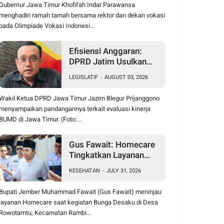
Gubernur Jawa Timur Khofifah Indar Parawansa
menghadiri ramah tamah bersama rektor dan dekan vokasi
pada Olimpiade Vokasi Indonesi...
Efisiensi Anggaran:
DPRD Jatim Usulkan
Penutupan BUMD Tak
LEGISLATIF
-
AUGUST 03, 2026
Produktif Berkontribusi
pada PAD
Wakil Ketua DPRD Jawa Timur Jazim Blegur Prijanggono
menyampaikan pandangannya terkait evaluasi kinerja
BUMD di Jawa Timur. (Foto:...
Gus Fawait: Homecare
Tingkatkan Layanan
Kesehatan, Dukung
KESEHATAN
-
JULY 31, 2026
Asta Cita Presiden
Bupati Jember Muhammad Fawait (Gus Fawait) meninjau
layanan Homecare saat kegiatan Bunga Desaku di Desa
Rowotamtu, Kecamatan Rambi...