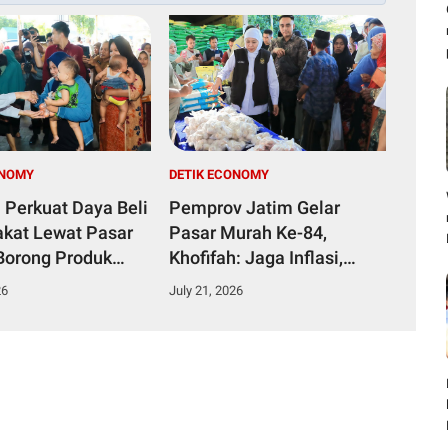
ONOMY
DETIK ECONOMY
 Perkuat Daya Beli
Pemprov Jatim Gelar
kat Lewat Pasar
Pasar Murah Ke-84,
Borong Produk
Khofifah: Jaga Inflasi,
an Salurkan
Perkuat Daya Beli dan
26
July 21, 2026
n
UMKM