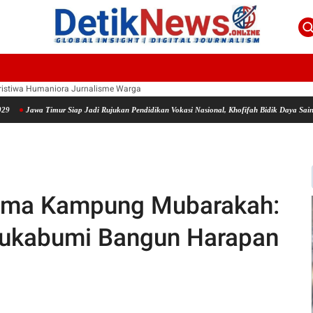
ristiwa
Humaniora
Jurnalisme Warga
wa Timur Siap Jadi Rujukan Pendidikan Vokasi Nasional, Khofifah Bidik Daya Saing Global
tama Kampung Mubarakah:
ukabumi Bangun Harapan