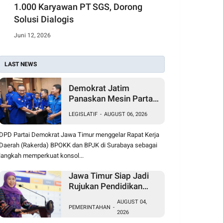
1.000 Karyawan PT SGS, Dorong
Solusi Dialogis
Juni 12, 2026
LAST NEWS
Demokrat Jatim
Panaskan Mesin Partai,
Mulai Konsolidasi
LEGISLATIF
-
AUGUST 06, 2026
Hadapi Pemilu 2029
DPD Partai Demokrat Jawa Timur menggelar Rapat Kerja
Daerah (Rakerda) BPOKK dan BPJK di Surabaya sebagai
langkah memperkuat konsol...
Jawa Timur Siap Jadi
Rujukan Pendidikan
Vokasi Nasional,
AUGUST 04,
Khofifah Bidik Daya
PEMERINTAHAN
-
2026
Saing Global