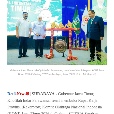
Gubernur Jawa Timur, Khofifah Indar Parawansa, resmi membuka Rakerprov KONI Jawa
Timur 2026 di Gedung STIESIA Surabaya, Rabu (24/6). Foto: Tri Wahyudi)
Detik
News🌐
| SURABAYA
- Gubernur Jawa Timur,
Khofifah Indar Parawansa, resmi membuka Rapat Kerja
Provinsi (Rakerprov) Komite Olahraga Nasional Indonesia
(KONI) Jawa Timur 2026 di Gedung STIESIA Surabaya,