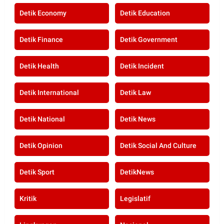
Detik Economy
Detik Education
Detik Finance
Detik Government
Detik Health
Detik Incident
Detik International
Detik Law
Detik National
Detik News
Detik Opinion
Detik Social And Culture
Detik Sport
DetikNews
Kritik
Legislatif