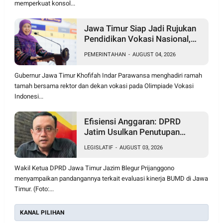
memperkuat konsol...
Jawa Timur Siap Jadi Rujukan
Pendidikan Vokasi Nasional,
Khofifah Bidik Daya Saing
PEMERINTAHAN
-
AUGUST 04, 2026
Global
Gubernur Jawa Timur Khofifah Indar Parawansa menghadiri ramah
tamah bersama rektor dan dekan vokasi pada Olimpiade Vokasi
Indonesi...
Efisiensi Anggaran: DPRD
Jatim Usulkan Penutupan
BUMD Tak Produktif
LEGISLATIF
-
AUGUST 03, 2026
Berkontribusi pada PAD
Wakil Ketua DPRD Jawa Timur Jazim Blegur Prijanggono
menyampaikan pandangannya terkait evaluasi kinerja BUMD di Jawa
Timur. (Foto:...
KANAL PILIHAN