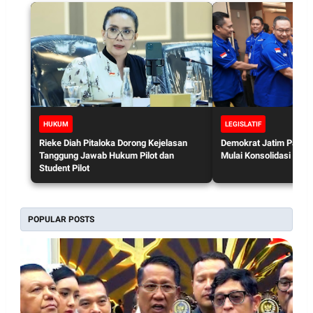
HUKUM
LEGISLATIF
Rieke Diah Pitaloka Dorong Kejelasan
Demokrat Jatim Panask
Tanggung Jawab Hukum Pilot dan
Mulai Konsolidasi Hada
Student Pilot
POPULAR POSTS