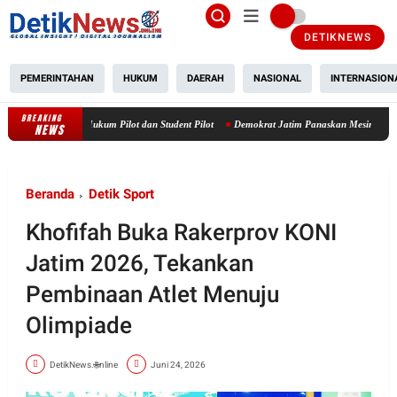
DETIKNEWS
PEMERINTAHAN
HUKUM
DAERAH
NASIONAL
INTERNASION
BREAKING
Rieke Diah Pitaloka Dorong Kejelasan Tanggung Jawab Hukum Pilot dan 
NEWS
Beranda
Detik Sport
Khofifah Buka Rakerprov KONI
Jatim 2026, Tekankan
Pembinaan Atlet Menuju
Olimpiade
DetikNews.🌐nline
Juni 24, 2026